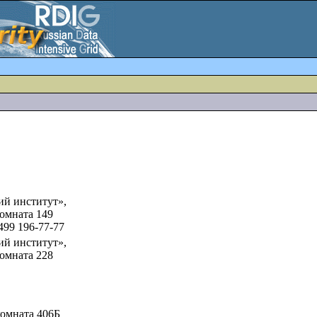
ий институт»,
омната 149
499 196-77-77
ий институт»,
омната 228
комната 406Б