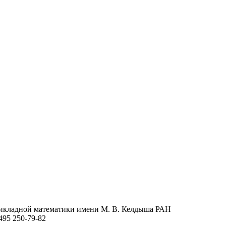
икладной математики
имени М. В. Келдыша
РАН
495 250-79-82