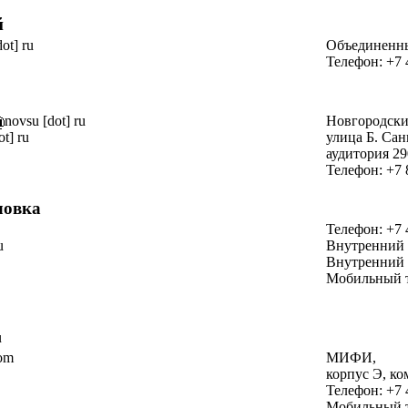
й
dot] ru
Объединенны
Телефон: +7 
novsu [dot] ru
Новгородски
ot] ru
улица
Б. Сан
аудитория 29
Телефон: +7 
ловка
Телефон: +7 
u
Внутренний 
Внутренний 
Мобильный т
u
com
МИФИ,
корпус Э
,
ко
Телефон: +7 
Мобильный т