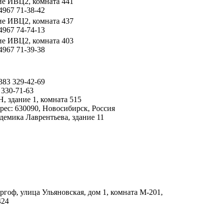
ие ИВЦ2
,
комната 441
4967 71-38-42
ие ИВЦ2
,
комната 437
4967 74-74-13
ие ИВЦ2
,
комната 403
4967 71-39-38
383 329-42-69
 330-71-63
Н
,
здание 1
,
комната 515
рес: 630090, Новосибирск, Россия
адемика Лаврентьева
,
здание 11
ргоф,
улица Ульяновская
,
дом 1
,
комната М-201
,
424