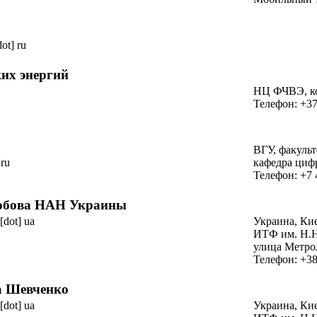
dot] ru
их энергий
НЦ ФЧВЭ,
к
Телефон: +37
ВГУ, факуль
 ru
кафедра циф
Телефон: +7 
юбова
НАН Украины
 [dot] ua
Украина, Ки
ИТФ
им. Н.
улица Метро
Телефон: +38
а Шевченко
 [dot] ua
Украина, Ки