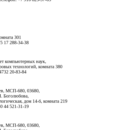
омната 301
5 17 288-34-38
тет компьютерных наук,
ровых технологий,
комната 380
4732 20-83-84
ев, МСП-680, 03680,
Н. Боголюбова
,
логическая
,
дом 14-б
,
комната 219
0 44 521-31-19
ев, МСП-680, 03680,