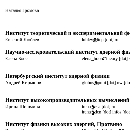
Наталья Громова
Институт теоретической
и экспериментальной
фи
Евгений Люблев
lublev
itep [dot] ru
Научно-исследовательский институт ядерной ф
Елена Боос
elena_boos
theory [dot] 
Петербургский институт ядерной физики
Андрей Кирьянов
globus
pnpi [dot] nw [do
Институт высокопроизводительных вычислени
Ирина Шошмина
irena
csa [dot] ru
irena
dcn [dot] infos [dot
Институт физики высоких энергий, Протвино