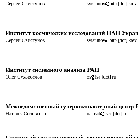
Сергей Свистунов
svistunov
bitp [dot] kiev
Институт космических исследований НАН Укра
Сергей Свистунов
svistunov
bitp [dot] kiev
Институт системного анализа РАН
Олег Сухорослов
os
isa [dot] ru
Межведомственный суперкомпьютерный центр 
Наталья Соловьева
natasol
jscc [dot] ru
Самарский государственный аэрокосмический у