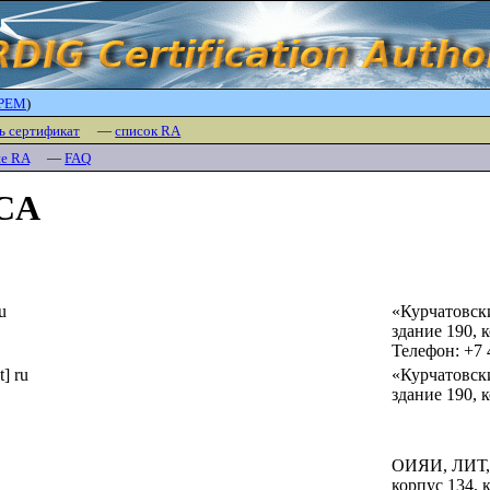
PEM
)
ь сертификат
—
список RA
ие RA
—
FAQ
 CA
ru
«Курчатовск
здание 190
,
к
Телефон: +7 
t] ru
«Курчатовск
здание 190
,
к
ОИЯИ, ЛИТ,
корпус 134
,