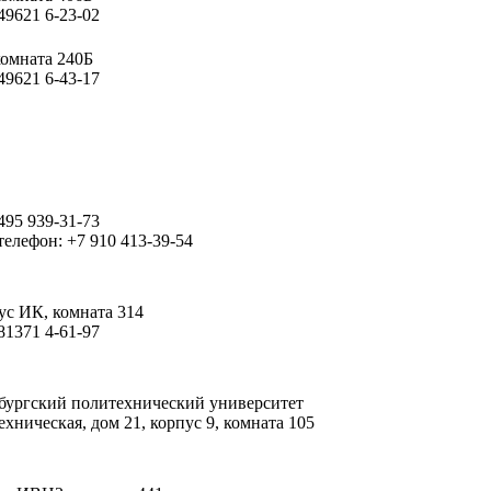
49621 6-23-02
комната 240Б
49621 6-43-17
495 939-31-73
елефон: +7 910 413-39-54
ус ИК
,
комната 314
81371 4-61-97
бургский политехнический университет
ехническая
,
дом 21
,
корпус 9
,
комната 105