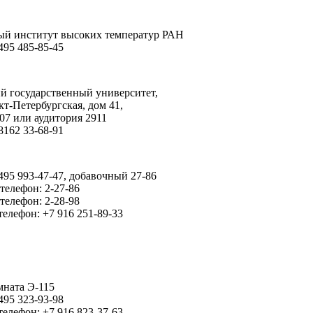
й институт высоких температур РАН
495 485-85-45
й государственный университет,
кт-Петербургская
,
дом 41
,
07
или
аудитория 2911
8162 33-68-91
495 993-47-47, добавочный 27-86
телефон: 2-27-86
телефон: 2-28-98
елефон: +7 916 251-89-33
мната Э-115
495 323-93-98
елефон: +7 916 823-37-63