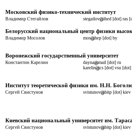
Московский физико-технический институт
Владимир Стегайлов
stegailov
ihed [dot] ras [
Белорусский национальный центр физики высок
Владимир Мосолов
mos
hep [dot] by
Воронежский государственный университет
Константин Карелин
dayna
mail [dot] ru
karelin
cs [dot] vsu [dot]
Институт теоретической физики
им. Н.Н. Богол
Сергей Свистунов
svistunov
bitp [dot] kiev
Киевский национальный университет
им. Тарас
Сергей Свистунов
svistunov
bitp [dot] kiev