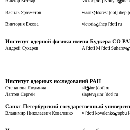
Виктор Котляр
Victor [dot] Kotlyar
ihep
Василь Уразметов
wasilx
forest [dot] ihep [
Виктория Ежова
victoria
ihep [dot] ru
Институт ядерной физики
имени Будкера
СО РА
Андрей Сухарев
A [dot] M [dot] Suharev
Институт ядерных исследований РАН
Степанова Людмила
sli
inr [dot] ru
Лаптев Сергей
slaptev
inr [dot] ru
Санкт-Петербурский государственный университ
Владимир Николаевич Коваленко
v [dot] kovalenko
spbu [