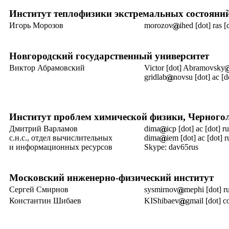
Институт теплофизики экстремальных состояни
Игорь Морозов
morozov
ihed [dot] ras [
Новгородский государственный университет
Виктор Абрамовский
Victor [dot] Abramovsky
gridlab
novsu [dot] ac [d
Институт проблем химической физики, Черного
Дмитрий Варламов
dima
icp [dot] ac [dot] ru
с.н.с., отдел вычислительных
dima
iem [dot] ac [dot] r
и информационных
ресурсов
Skype: dav65rus
Московский инженерно-физический институт
Сергей Смирнов
sysmirnov
mephi [dot] r
Константин Шибаев
KIShibaev
gmail [dot] 