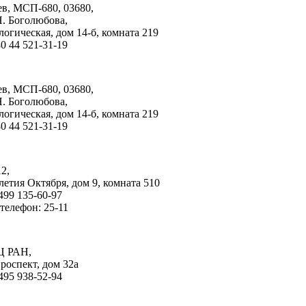
ев, МСП-680, 03680,
Н. Боголюбова
,
логическая
,
дом 14-б
,
комната 219
0 44 521-31-19
ев, МСП-680, 03680,
Н. Боголюбова
,
логическая
,
дом 14-б
,
комната 219
0 44 521-31-19
2,
летия Октября
,
дом 9
,
комната 510
499 135-60-97
телефон: 25-11
Ц РАН
,
роспект,
дом 32а
495 938-52-94