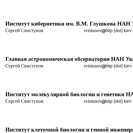
Институт кибернетики
им. В.М. Глушкова
НАН 
Сергей Свистунов
svistunov
bitp [dot] kiev
Главная астрономическая обсерватория НАН У
Сергей Свистунов
svistunov
bitp [dot] kiev
Институт молекулярной биологии и генетики 
Сергей Свистунов
svistunov
bitp [dot] kiev
Институт клеточной биологии и генной инжен