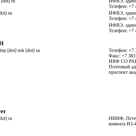
 [dot] ru
ИФВЭ,
здан
Телефон: +7 
dot] su
ИФВЭ,
здан
Телефон: +7 
ИФВЭ,
здан
Телефон: +7 
Н
inp [dot] nsk [dot] su
Телефон: +7 
Факс: +7 383
ИЯФ СО РА
Почтовый ад
проспект ак
ет
dot] ru
НИИФ, Пете
комната И3-