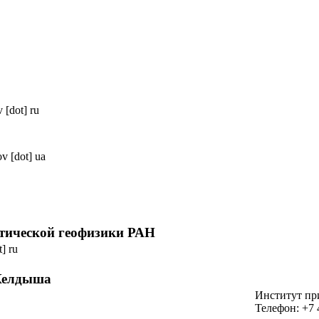
v [dot] ru
ov [dot] ua
тической
геофизики РАН
t] ru
 Келдыша
Институт пр
Телефон: +7 