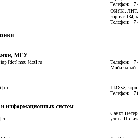
Телефон: +7 
ОИЯИ, ЛИТ,
корпус 134
,
Телефон: +7 
зики
изики, МГУ
sinp [dot] msu [dot] ru
Телефон: +7 
Мобильный т
t] ru
ПИЯФ,
корп
Телефон: +7 
й
и информационных
систем
Санкт-Петер
] ru
улица Полит