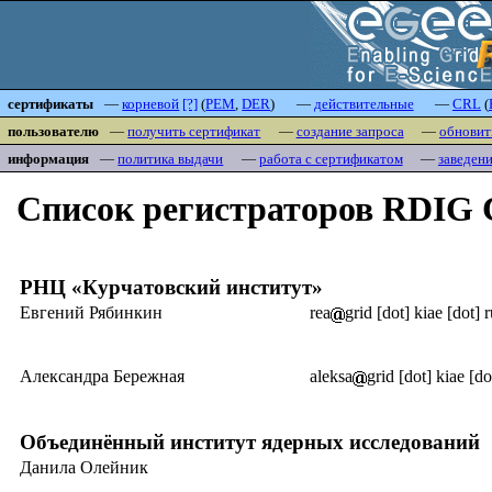
сертификаты
—
корневой
[?]
(
PEM
,
DER
)
—
действительные
—
CRL
(
пользователю
—
получить сертификат
—
создание запроса
—
обновит
информация
—
политика выдачи
—
работа с сертификатом
—
заведен
Список регистраторов RDIG
РНЦ «Курчатовский институт»
Евгений Рябинкин
rea
grid [dot] kiae [dot] 
Александра Бережная
aleksa
grid [dot] kiae [do
Объединённый институт ядерных исследований
Данила Олейник