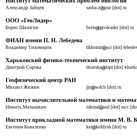
Институт математических проблем биологии
Александр Зайцев
sasha-z
psn [dot] ru
ООО «ГеоЛидер»
Борис Шалагин
boris
geoleader [dot] ru
ФИАН
имени П. Н. Лебедева
Владимир Тихомиров
tikhomir
sci [dot] lebede
Харьковский физико-технический институт
Дмитрий Сорока
dsoroka
kipt [dot] khark
Геофизический центр РАН
Михаил Жижин
jjn
wdcb [dot] ru
Институт вычислительной математики
и матема
Никита Малышкин
nikmal
ssd [dot] sscc [do
Институт прикладной математики
имени М. В.
Евгения Коваленко
kei
keldysh [dot] ru